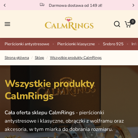
Sprawdź nasze nowości!
0
Pierścionki antystresowe
Pierścionki klasyczne
Srebro 925
Inf
Strona główna
/
Sklep
/
Wszystkie produkty CalmRings
Wszystkie
produkty
CalmRings
Cała
oferta
sklepu
CalmRings
-
pierścionki
antystresowe
i
klasyczne,
obrączki
z
wolframu
oraz
akcesoria,
w
tym
miarka
do
dobrania
rozmiaru.