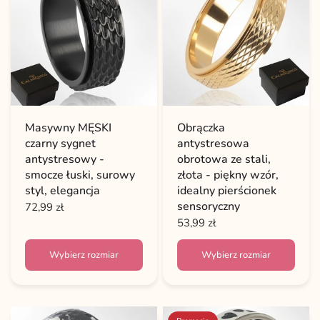
Masywny MĘSKI
Obrączka
czarny sygnet
antystresowa
antystresowy -
obrotowa ze stali,
smocze łuski, surowy
złota - piękny wzór,
styl, elegancja
idealny pierścionek
sensoryczny
72,99 zł
53,99 zł
Wybierz rozmiar
Wybierz rozmiar