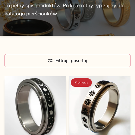
To
pełny
spis
produktów.
Po
konkretny
typ
zajrzyj
do
katalogu
pierścionków
.
Filtruj i posortuj
Promocja