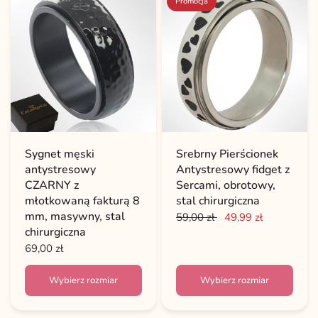
Promocja
Sygnet męski
Srebrny Pierścionek
antystresowy
Antystresowy fidget z
CZARNY z
Sercami, obrotowy,
młotkowaną fakturą 8
stal chirurgiczna
mm, masywny, stal
59,00 zł
49,99 zł
chirurgiczna
69,00 zł
Wybierz rozmiar
Wybierz rozmiar