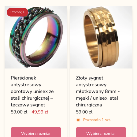
Promocja
Pierścionek
Złoty sygnet
antystresowy
antystresowy
obrotowy unisex ze
młotkowany 8mm -
stali chirurgicznej –
męski / unisex, stal
tęczowy sygnet
chirurgiczna
59,00 zł
49,99 zł
59,00 zł
Pozostało 1 szt.
Wybierz rozmiar
Wybierz rozmiar