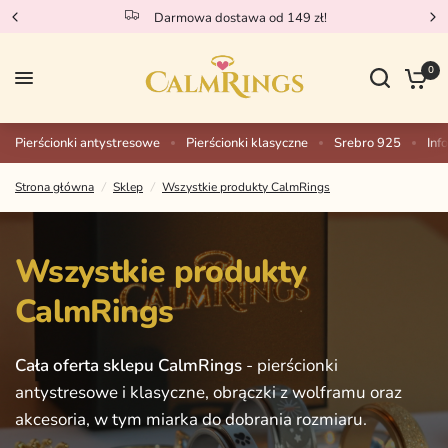
Sprawdź nasze nowości!
0
Pierścionki antystresowe
Pierścionki klasyczne
Srebro 925
Inf
Strona główna
/
Sklep
/
Wszystkie produkty CalmRings
Wszystkie
produkty
CalmRings
Cała
oferta
sklepu
CalmRings
-
pierścionki
antystresowe
i
klasyczne,
obrączki
z
wolframu
oraz
akcesoria,
w
tym
miarka
do
dobrania
rozmiaru.