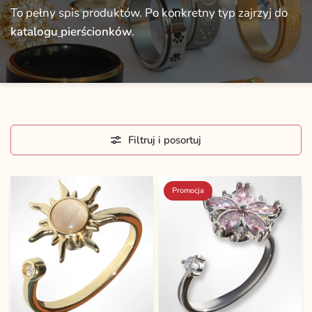
To
pełny
spis
produktów.
Po
konkretny
typ
zajrzyj
do
katalogu
pierścionków
.
Filtruj i posortuj
Promocja