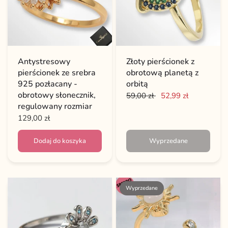
Antystresowy
Złoty pierścionek z
pierścionek ze srebra
obrotową planetą z
925 pozłacany -
orbitą
obrotowy słonecznik,
59,00 zł
52,99 zł
regulowany rozmiar
129,00 zł
Dodaj do koszyka
Wyprzedane
Wyprzedane