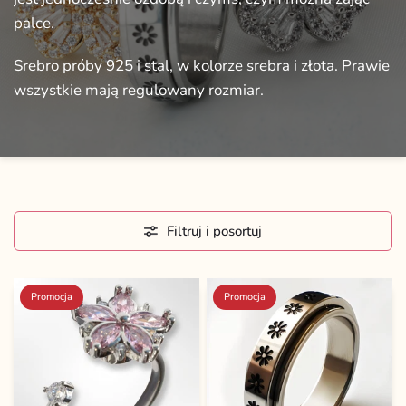
palce.
Srebro
próby
925
i
stal,
w
kolorze
srebra
i
złota.
Prawie
wszystkie
mają
regulowany
rozmiar.
Filtruj i posortuj
Promocja
Promocja