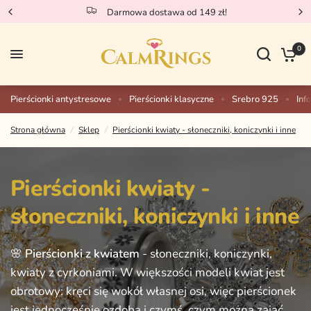
Darmowa dostawa od 149 zł!
0
Pierścionki antystresowe
Pierścionki klasyczne
Srebro 925
Inf
Strona główna
/
Sklep
/
Pierścionki kwiaty - słoneczniki, koniczynki i inne
Pierścionki
kwiaty
-
słoneczniki,
koniczynki
i
inne
🌸
Pierścionki
z
kwiatem
-
słoneczniki,
koniczynki,
kwiaty
z
cyrkoniami.
W
większości
modeli
kwiat
jest
obrotowy:
kręci
się
wokół
własnej
osi,
więc
pierścionek
jest
jednocześnie
ozdobą
i
czymś,
czym
można
zająć