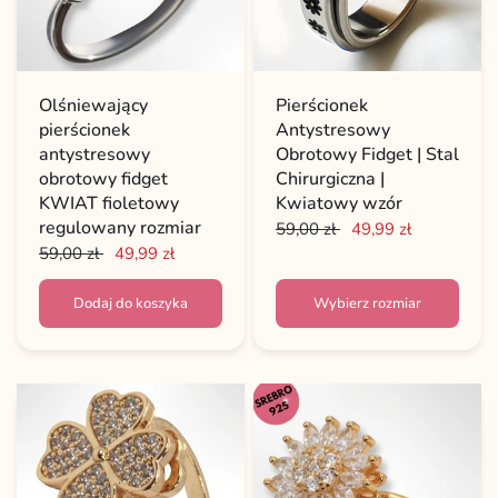
Olśniewający
Pierścionek
pierścionek
Antystresowy
antystresowy
Obrotowy Fidget | Stal
obrotowy fidget
Chirurgiczna |
KWIAT fioletowy
Kwiatowy wzór
regulowany rozmiar
59,00 zł
49,99 zł
59,00 zł
49,99 zł
Dodaj do koszyka
Wybierz rozmiar