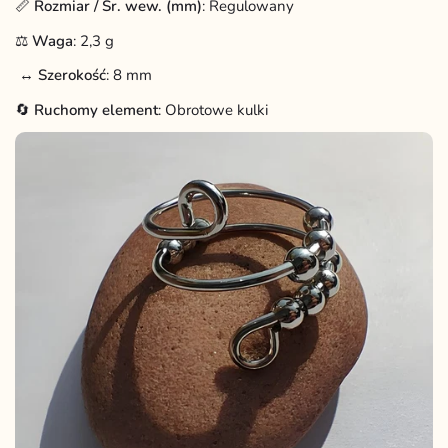
📏
Rozmiar / Śr. wew. (mm)
:
Regulowany
⚖️
Waga
: 2,3 g
↔️
Szerokość
: 8 mm
🔄
Ruchomy element
: Obrotowe kulki