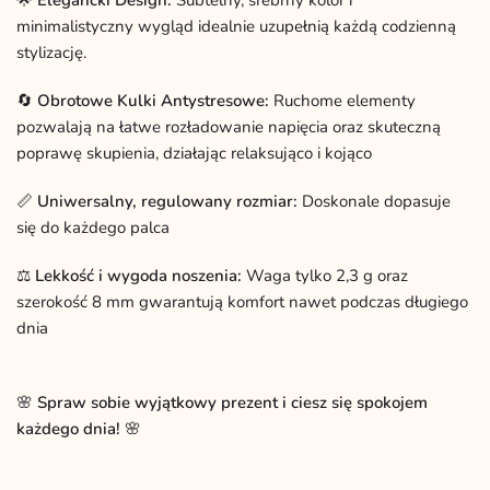
🌟
Elegancki Design:
Subtelny, srebrny kolor i
minimalistyczny wygląd idealnie uzupełnią każdą codzienną
stylizację.
🔄
Obrotowe Kulki Antystresowe:
Ruchome elementy
pozwalają na łatwe rozładowanie napięcia oraz skuteczną
poprawę skupienia, działając relaksująco i kojąco
📏
Uniwersalny, regulowany rozmiar:
Doskonale dopasuje
się do każdego palca
⚖️
Lekkość i wygoda noszenia:
Waga tylko 2,3 g oraz
szerokość 8 mm gwarantują komfort nawet podczas długiego
dnia
🌸
Spraw sobie wyjątkowy prezent i ciesz się spokojem
każdego dnia!
🌸