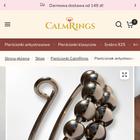
Darmowa dostawa od 149 zł!
0
Pierścionki antystresowe
Pierścionki klasyczne
Srebro 925
Inf
Strona główna
/
Sklep
/
Pierścionki CalmRings
/
Pierścionek antystresowy 