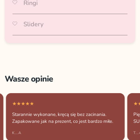
Ringi
Przejdź do kolekcji ➜
Slidery
Przejdź do kolekcji ➜
Wasze opinie
Starannie wykonane, kręcą się bez zacinania.
Pię
Zapakowane jak na prezent, co jest bardzo miłe.
SU
K...A
T...