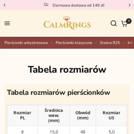
Darmowa dostawa od 149 zł!
0
Pierścionki antystresowe
Pierścionki klasyczne
Srebro 925
Inf
Tabela rozmiarów
Tabela rozmiarów pierścionków
Średnica
Rozmiar
Obwód
Rozmiar
wew.
PL
(mm)
US
(mm)
8
15,0
48
5,0