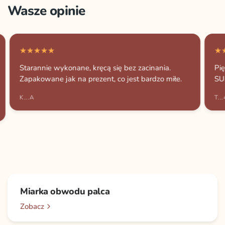
Wasze opinie
Starannie wykonane, kręcą się bez zacinania.
Pię
Zapakowane jak na prezent, co jest bardzo miłe.
SU
K...A
T...
Miarka obwodu palca
Zobacz