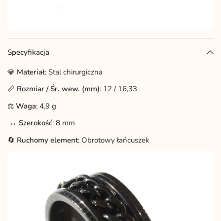
Specyfikacja
💎
Materiał
: Stal chirurgiczna
📏
Rozmiar / Śr. wew. (mm)
:
12 / 16,33
⚖️
Waga
: 4,9 g
↔️
Szerokość
: 8 mm
🔄
Ruchomy element
: Obrotowy łańcuszek