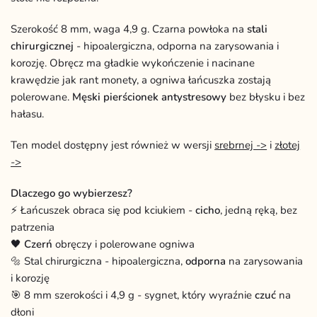
Szerokość 8 mm, waga 4,9 g. Czarna powłoka na
stali
chirurgicznej
- hipoalergiczna, odporna na zarysowania i
korozję. Obręcz ma gładkie wykończenie i nacinane
krawędzie jak rant monety, a ogniwa łańcuszka zostają
polerowane.
Męski pierścionek antystresowy
bez błysku i bez
hałasu.
Ten model dostępny jest również w wersji
srebrnej ->
i
złotej
->
Dlaczego go wybierzesz?
⚡ Łańcuszek obraca się pod kciukiem -
cicho
, jedną ręką, bez
patrzenia
🖤
Czerń
obręczy i polerowane ogniwa
🔩 Stal chirurgiczna - hipoalergiczna,
odporna
na zarysowania
i korozję
🎯 8 mm szerokości i 4,9 g - sygnet, który wyraźnie
czuć
na
dłoni