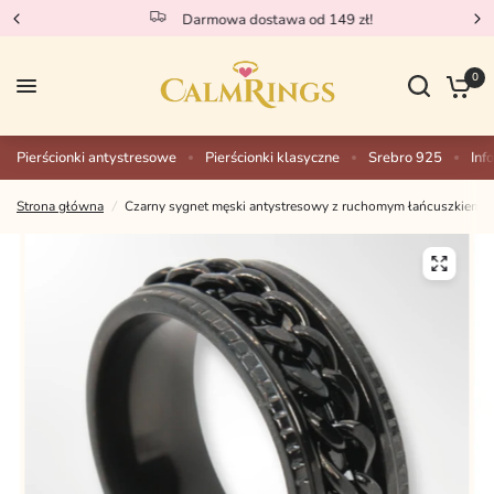
Darmowa dostawa od 149 zł!
0
Pierścionki antystresowe
Pierścionki klasyczne
Srebro 925
Inf
Strona główna
/
Czarny sygnet męski antystresowy z ruchomym łańcuszkiem - el